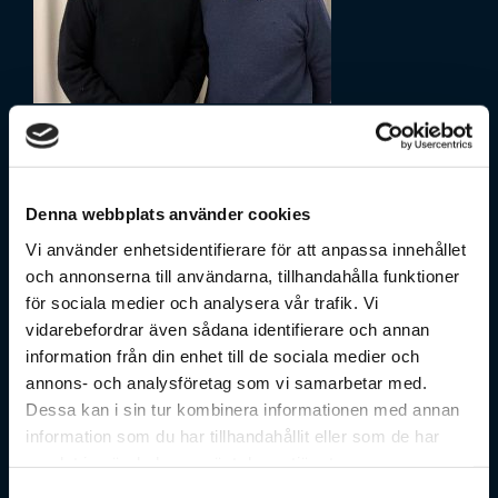
INTERNATIONELLT FORSKARSAMARBETE
GER HOPP OM BEHANDLING AV
GLIOBLASTOM
Denna webbplats använder cookies
Mesenkia Therapeutics, med stöd från UU Invest,
Vi använder enhetsidentifierare för att anpassa innehållet
utvecklar en banbrytande behandling för
och annonserna till användarna, tillhandahålla funktioner
glioblastom, den mest aggressiva formen av
för sociala medier och analysera vår trafik. Vi
hjärncancer. Startupföretaget förbereder kliniska
vidarebefordrar även sådana identifierare och annan
prövningar för att ta fram ett läkemedel som syftar
information från din enhet till de sociala medier och
till att förlänga patienters liv.
annons- och analysföretag som vi samarbetar med.
Dessa kan i sin tur kombinera informationen med annan
information som du har tillhandahållit eller som de har
samlat in när du har använt deras tjänster.
Samtyckesval