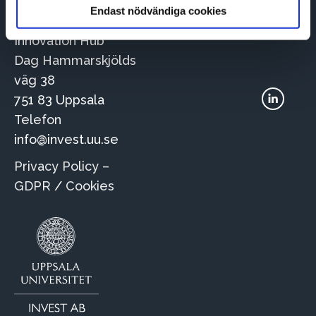
Endast nödvändiga cookies
Besöksadress
Innovation Hub
Dag Hammarskjölds
väg 38
Du hittar oss på:
751 83 Uppsala
Linkedin
Telefon
page
info@invest.uu.se
opens
in
Privacy Policy –
new
GDPR
/
Cookies
window