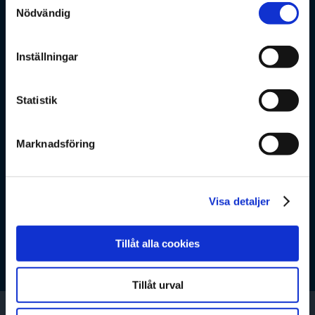
Nödvändig
Inställningar
PARHÄSTARNA BAKOM SOUNDSIM360 –
VINNARE AV VENTURECHALLENGE 2024
Statistik
SoundSim360, utvecklat av professor Ken Mattsson
och Dr. Gustav Eriksson, är ett avancerat
Marknadsföring
ljudsimuleringsverktyg för noggranna
ljudnivåprediktioner som hanterar komplex akustik,
inklusive lågfrekvent ljud för vindkraftverk, arenor
Visa detaljer
och hemmabiosystem.
Se fler
Tillåt alla cookies
Tillåt urval