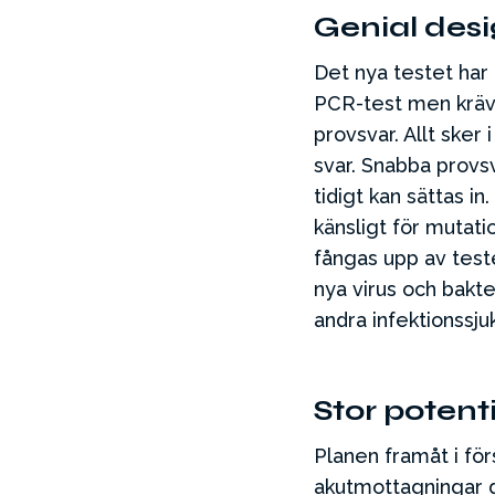
Genial desi
Det nya testet har
PCR-test men kräve
provsvar. Allt sker
svar. Snabba provsv
tidigt kan sättas i
känsligt för mutati
fångas upp av test
nya virus och bakte
andra infektionssj
Stor potenti
Planen framåt i fö
akutmottagningar dä