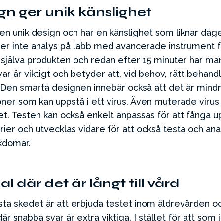
gn ger unik känslighet
 en unik design och har en känslighet som liknar dag
r inte analys på labb med avancerade instrument f
 i själva produkten och redan efter 15 minuter har ma
ar är viktigt och betyder att, vid behov, rätt behand
n. Den smarta designen innebär också att det är mind
oner som kan uppstå i ett virus. Även muterade virus
et. Testen kan också enkelt anpassas för att fånga u
rier och utvecklas vidare för att också testa och an
ukdomar.
al där det är långt till vård
rsta skedet är att erbjuda testet inom äldrevården o
r snabba svar är extra viktiga. I stället för att som 