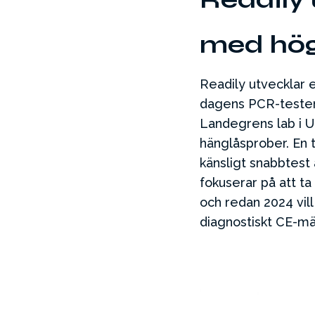
med hög
Readily utvecklar 
dagens PCR-tester.
Landegrens lab i U
hänglåsprober. En t
känsligt snabbtest
fokuserar på att ta 
och redan 2024 vil
diagnostiskt CE-mä