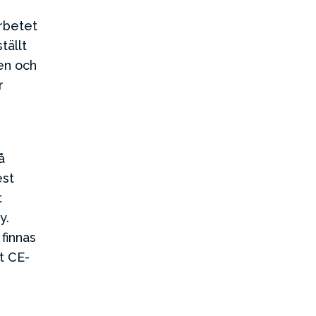
arbetet
tällt
ken och
r
å
est
t
y.
 finnas
t CE-