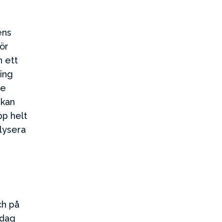
ens
ör
n ett
ling
re
 kan
pp helt
alysera
ch på
idag