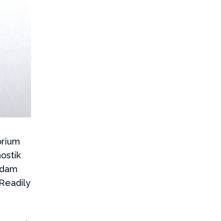
orium
ostik
ddam
Readily