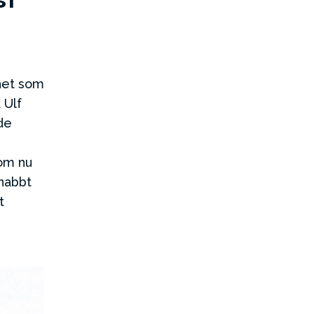
het som
 Ulf
de
h
som nu
snabbt
t