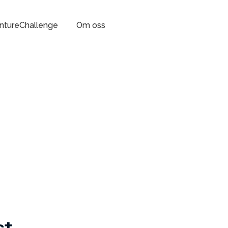
ntureChallenge
Om oss
st