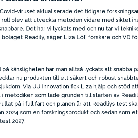
. Covid-viruset aktualiserade det tidigare forsknings
roll blev att utveckla metoden vidare med siktet ins
snabbare. Det har vi lyckats med och nu tar vi tekni
 bolaget Readily, säger Liza Löf, forskare och VD fö
l på känsligheten har man alltså lyckats att snabba p
cklar nu produkten till ett säkert och robust snabbt
sjukdom. Via UU Innovation fick Liza hjälp och stöd at
 i metodiken som lade grunden till starten av Readil
llat på i full fart och planen är att Readliys test ska
n 2024 som en forskningsprodukt och sedan som et
test 2027.