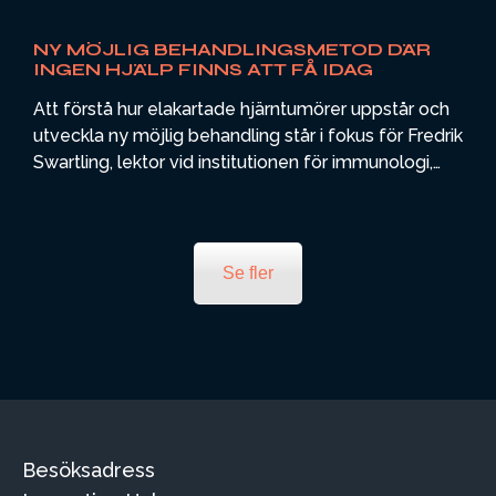
NY MÖJLIG BEHANDLINGSMETOD DÄR
INGEN HJÄLP FINNS ATT FÅ IDAG
Att förstå hur elakartade hjärntumörer uppstår och
utveckla ny möjlig behandling står i fokus för Fredrik
Swartling, lektor vid institutionen för immunologi,
genetik och patologi, Uppsala universitet och hans
forskargrupp vid Rudbecklaboratoriet. Siktet är
inställt på att med stöd av ett stamcellsprotein
utveckla en möjlig klinisk behandling riktad mot de
Se fler
celler som man bedömer bidrar och orsakar återfall
hos både barn och vuxna vid malign hjärntumör.
Besöksadress