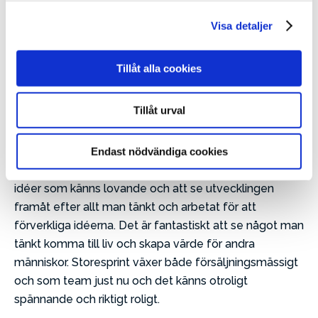
Stark drivkraft att starta bolag och
Visa detaljer
bygga från grunden
Tillåt alla cookies
För Fabian är möjligheten att få bygga något från
grunden en stark drivkraft liksom att ta en idé vidare
och förverkliga den.
Tillåt urval
– Det är ett otroligt ägandeskap och ansvar i att bygga
ett företag från grunden men samtidigt en
Endast nödvändiga cookies
obegränsad frihet och kreativitet. Jag inspireras av nya
idéer som känns lovande och att se utvecklingen
framåt efter allt man tänkt och arbetat för att
förverkliga idéerna. Det är fantastiskt att se något man
tänkt komma till liv och skapa värde för andra
människor. Storesprint växer både försäljningsmässigt
och som team just nu och det känns otroligt
spännande och riktigt roligt.