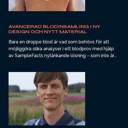
AVANCERAD BLODINSAMLING I NY
DESIGN OCH NYTT MATERIAL
Bara en droppe blod är vad som behövs för att
möjliggöra olika analyser i ett blodprov med hjälp
av SampleFacts nytänkande lösning – som inte är
ett blodrör utan ett smart papperskort med ett
unikt dubbelt membran. Bloddroppen separerar i
två fraktioner, celler och plasma, på ett och samma
kort – prover som i torkat skick öppnar nya
möjligheter för forskare, vården och enskilda
patienter. Möt bolagets vd Maryam Poorafshar som
siktar på ett snabbt fortsatt utvecklingsarbete.