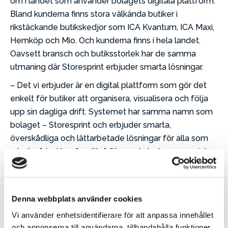
om i landet som använder bolagets digitala plattform.
Bland kunderna finns stora välkända butiker i
rikstäckande butikskedjor som ICA Kvantum, ICA Maxi,
Hemköp och Mio. Och kunderna finns i hela landet.
Oavsett bransch och butiksstorlek har de samma
utmaning där Storesprint erbjuder smarta lösningar.
– Det vi erbjuder är en digital plattform som gör det
enkelt för butiker att organisera, visualisera och följa
upp sin dagliga drift. Systemet har samma namn som
bolaget – Storesprint och erbjuder smarta,
överskådliga och lättarbetade lösningar för alla som
arbetar ”deskless” – alltså för medarbetarna som inte
arbetar från ett skrivbord. Det vi erbjuder är ett smart,
överskådligt system som är lättarbetat och ger alla
den info och överblick i den dagliga driften som
Denna webbplats använder cookies
behövs.
Vi använder enhetsidentifierare för att anpassa innehållet
och annonserna till användarna, tillhandahålla funktioner