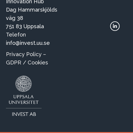
Innovation Hub
Dag Hammarskjölds
väg 38
Du hittar oss på:
751 83 Uppsala
Linkedin
Telefon
page
info@invest.uu.se
opens
in
Privacy Policy –
new
GDPR
/
Cookies
window