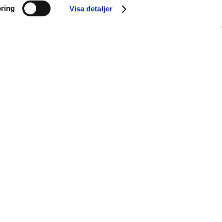
Diagnostik
,
Life Science
,
Mjukvaruföretag
ring
Visa detaljer
Av
Ola
juli 1, 2021
Tillbaka Stardots Stardots hjälper
parkinsonläkaren att förskriva korrekt
dosering. Stardots utvecklar mjukvara
som…