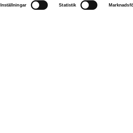
Inställningar
Statistik
Marknadsfö
1
2
→
Portfölj
Aktuellt