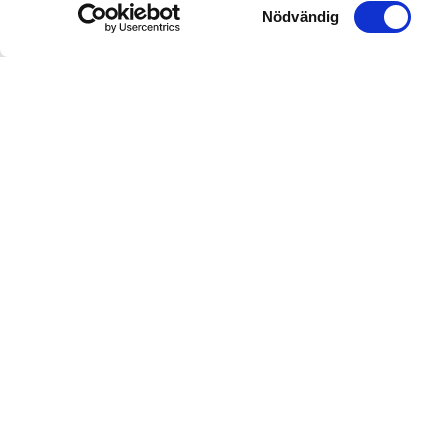
Samtyckesval
Nödvändig
Prenumerera