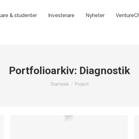
kare & studenter
Investerare
Nyheter
VentureC
Portfolioarkiv:
Diagnostik
Du är här:
Startsida
Project