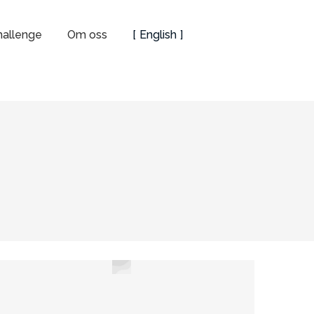
hallenge
Om oss
English