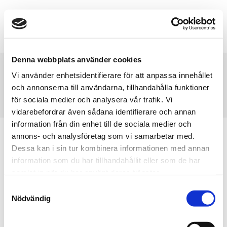
Denna webbplats använder cookies
Daily Archives:
May 19, 2023
Vi använder enhetsidentifierare för att anpassa innehållet
och annonserna till användarna, tillhandahålla funktioner
You are here:
Home
2023
May
19
för sociala medier och analysera vår trafik. Vi
vidarebefordrar även sådana identifierare och annan
information från din enhet till de sociala medier och
annons- och analysföretag som vi samarbetar med.
Dessa kan i sin tur kombinera informationen med annan
information som du har tillhandahållit eller som de har
samlat in när du har använt deras tjänster.
Samtyckesval
Nödvändig